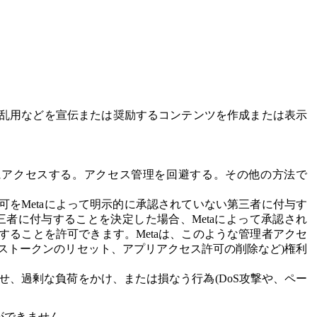
。
乱用などを宣伝または奨励するコンテンツを作成または表示
情報にアクセスする。アクセス管理を回避する。その他の方法で
可をMetaによって明示的に承認されていない第三者に付与す
者に付与することを決定した場合、Metaによって承認され
ることを許可できます。Metaは、このような管理者アクセ
ストークンのリセット、アプリアクセス許可の削除など)権利
させ、過剰な負荷をかけ、または損なう行為(DoS攻撃や、ペー
用ができません。