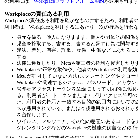
の利用には、
Workplaceプラットフォーム規約
が適用されま
Workplaceの責任ある利用
Workplaceの責任ある利用を確かなものにするため、利
利用者は、Workplaceを利用するにあたり、次の行為を行
身元を偽る、他人になりすます、個人や団体との関係
児童を搾取する、害する、害すると脅す行為に関与す
違法、差別、有害、詐欺、虚偽、中傷などにあたるコ
する。
法律に違反したり、Metaや第三者の権利を侵害したり
Workplaceの正常な動作や、他者のWorkplaceの利用を
Metaが許可していない方法(スクレーピングやクロー
Workplaceや関連するシステム、パスワード、アカ
管理者アクセストークンをMetaによって明示的に承
る。利用者が、トークンまたはアプリアクセス許可の
た、利用者の指示と一致する目的の範囲内においてのみ
スが悪用されている、または今後悪用されるおそれがあ
を留保します。
ウイルス、マルウェア、その他の悪意のあるコードをアッ
ジレンダリングなどのWorkplaceの機能の妨害など)を
また、Workplaceは13歳未満の子供による利用を想定してお