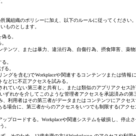
す。
用者の所属組織のポリシーに加え、以下のルールに従ってください
わないものとします。
を偽る。
る。
ンテンツ、または暴力、違法行為、自傷行為、摂食障害、薬物
する。
妨げる。
リングを含む)でWorkplaceや関連するコンテンツまたは
ウントなどに不正アクセスを試みる。
認されていない第三者と共有し、または類似のアプリアクセス許
いずれかを介してこのような管理者アクセスを承認済みの第三
、利用者はその第三者がデータまたはコンテンツにアクセスす
る場合に、第三者からのアクセスをいつでも制限する(アクセ
プロードする。Workplaceや関連システムを破損し、停止
行う。
らず、そのため、13歳未満の方はWorkplaceへのアクセスや利