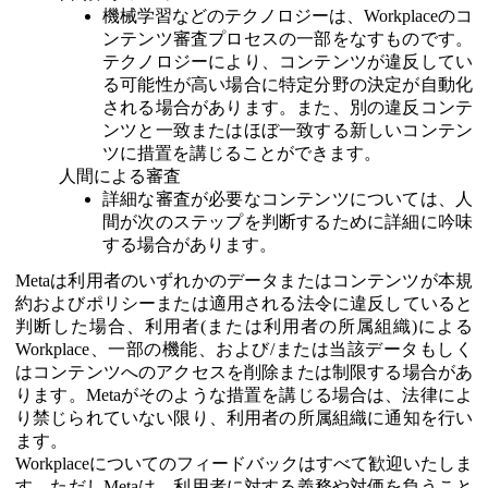
機械学習などのテクノロジーは、Workplaceのコ
ンテンツ審査プロセスの一部をなすものです。
テクノロジーにより、コンテンツが違反してい
る可能性が高い場合に特定分野の決定が自動化
される場合があります。また、別の違反コンテ
ンツと一致またはほぼ一致する新しいコンテン
ツに措置を講じることができます。
人間による審査
詳細な審査が必要なコンテンツについては、人
間が次のステップを判断するために詳細に吟味
する場合があります。
Metaは利用者のいずれかのデータまたはコンテンツが本規
約およびポリシーまたは適用される法令に違反していると
判断した場合、利用者(または利用者の所属組織)による
Workplace、一部の機能、および/または当該データもしく
はコンテンツへのアクセスを削除または制限する場合があ
ります。Metaがそのような措置を講じる場合は、法律によ
り禁じられていない限り、利用者の所属組織に通知を行い
ます。
Workplaceについてのフィードバックはすべて歓迎いたしま
す。ただしMetaは、利用者に対する義務や対価を負うこと