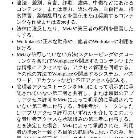
違法、差別、有害、詐欺、虚偽、中傷などにあたる
コンテンツ、または暴力、違法行為、自傷行為、摂
食障害、薬物乱用などを宣伝または奨励するコンテ
ンツを作成または表示する。
法律に違反したり、Metaや第三者の権利を侵害した
りする。
Workplaceの正常な動作や、他者のWorkplaceの利用を
妨げる。
Metaが許可していない方法(スクレーピングやクロー
リングを含む)でWorkplaceや関連するコンテンツまた
は情報にアクセスする。アクセス管理を回避する。
その他の方法でWorkplaceや関連するシステム、パス
ワード、アカウントなどに不正アクセスを試みる。
管理者アクセストークンをMetaによって明示的に承
認されていない第三者と共有し、または類似のアプ
リアクセス許可をMetaによって明示的に承認されて
いない第三者に付与する。利用者が、トークンまた
はアプリアクセス許可のいずれかを介してこのよう
な管理者アクセスを承認済みの第三者に付与するこ
とを決定した場合、Metaによって承認された、利用
者の指示と一致する目的の範囲内においてのみ、利