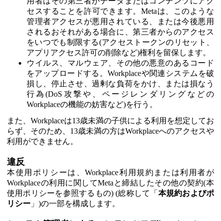
用者はその第三者がデータまたはコンテンツにアク
セスすることを許可できます。Metaは、このような
管理者アクセスが悪用されている、または今後悪用
されるおそれがある場合に、第三者からのアクセス
をいつでも制限する(アクセストークンのリセット、
アプリアクセス許可の削除など)権利を留保します。
ウイルス、マルウェア、その他の悪意のあるコード
をアップロードする。Workplaceや関連システムを破
損し、停止させ、過剰な負荷をかけ、または損なう
行為(DoS攻撃や、ページレンダリングなどの
Workplaceの機能の妨害など)を行う。
また、Workplaceは13歳未満の子供による利用を想定してお
らず、そのため、13歳未満の方はWorkplaceへのアクセスや
利用ができません。
違反
本使用ポリシーは、Workplace利用規約または利用者が
Workplaceの利用に関してMetaと締結したその他の契約(本
使用ポリシーを参照するもの) (総称して「
本規約およびポ
リシー
」)の一部を構成します。